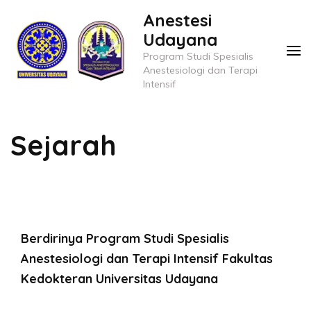
Skip
Anestesi
to
Udayana
content
Program Studi Spesialis
(Press
Anestesiologi dan Terapi
Intensif
Enter)
Sejarah
Berdirinya Program Studi Spesialis
Anestesiologi dan Terapi Intensif Fakultas
Kedokteran Universitas Udayana