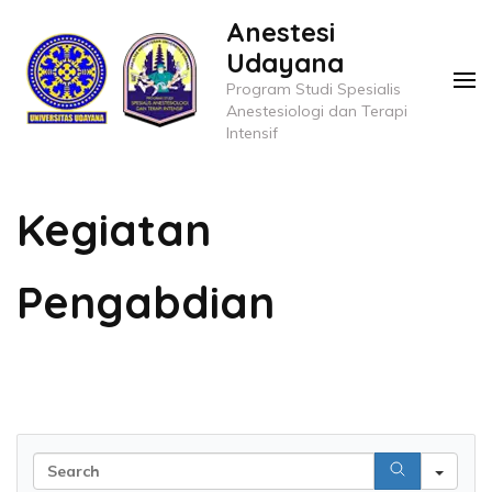
Skip
Anestesi
to
Udayana
content
Program Studi Spesialis
(Press
Anestesiologi dan Terapi
Intensif
Enter)
Kegiatan
Pengabdian
Sea