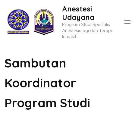
Skip
Anestesi
to
Udayana
content
Program Studi Spesialis
(Press
Anestesiologi dan Terapi
Intensif
Enter)
Sambutan
Koordinator
Program Studi